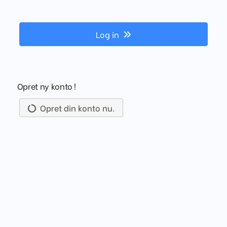
Log in
Opret ny konto !
Opret din konto nu.
D A H A N C A
The Danish Head and Neck Cancer Group (DAHANCA)